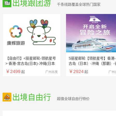
出境跟团游
千条线路覆盖全球热门国家
【自由行】<丽星邮轮-领航星号
S丽星邮轮【领航星号】香港-
> 香港-宫古岛(日本)-冲绳(日本
古岛（日本）-冲绳（那霸）-
那霸)-香港 6 天 5 晚
港6天5晚
￥2499
￥2924
起
起
广州出发
广州
出境自由行
超值全球自由行特价